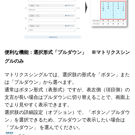
便利な機能：選択形式「プルダウン」 ※マトリクスシン
グルのみ
マトリクスシングルでは、選択肢の形式を「ボタン」また
は「プルダウン」から選べます。
通常はボタン形式（表形式）ですが、表左側（項目側）
の
文言が長い場合はプルダウンに切り替えることで、画面上
でより見やすく表示できます。
選択肢の詳細設定（オプション）で、
「ボタン／プルダウ
ン」を選択できるため、プルダウン
で表示したい場合は
「プルダウン」 を選んでください。