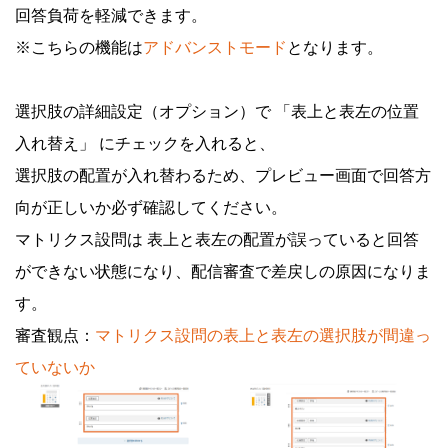
回答負荷を軽減できます。
※こちらの機能は
アドバンストモード
となります。
選択肢の詳細設定（オプション）で 「表上と表左の位置
入れ替え」 にチェックを入れると、
選択肢の配置が入れ替わるため、プレビュー画面で回答方
向が正しいか必ず確認してください。
マトリクス設問は 表上と表左の配置が誤っていると回答
ができない状態になり、配信審査で差戻しの原因になりま
す。
審査観点：
マトリクス設問の表上と表左の選択肢が間違っ
ていないか