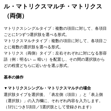
ル・マトリクスマルチ・マトリクス
（両側）
マトリクスシングルタイプ：
複数の項目に対して、各項目
ごとに1つずつ選択肢を選べる形式。
マトリクスマルチタイプ：複数の項目に対して、各項目ご
とに複数の選択肢を選べる形式。
マトリクス（両側）タイプ：左右それぞれに対になる形容
語（例：明るい ↔ 暗い）を配置し、
その間の選択肢から
どの程度どちらに近いかを選ぶ形式。
基本の操作
▼マトリクスシングル・マトリクスマルチの場合
選択肢タイプを選択後、
「表左側（項目）」と「表上側
（選択肢）」の入力欄に、それぞれ内容を入力します。
（1行につき1項目／1選択肢として登録されます）