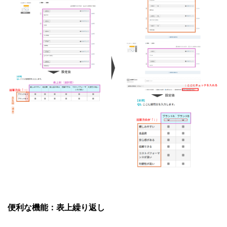
便利な機能：表上繰り返し