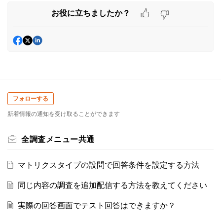
お役に立ちましたか？
フォローする
新着情報の通知を受け取ることができます
全調査メニュー共通
マトリクスタイプの設問で回答条件を設定する方法
同じ内容の調査を追加配信する方法を教えてください
実際の回答画面でテスト回答はできますか？