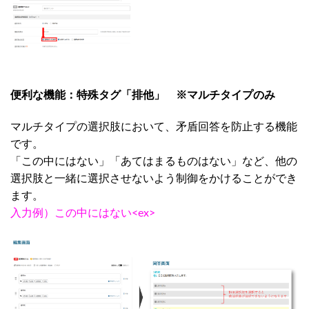
便利な機能：特殊タグ「排他」 ※マルチタイプのみ
マルチタイプの選択肢において、矛盾回答を防止する機能
です。
「この中にはない」「あてはまるものはない」など、他の
選択肢と一緒に選択させないよう制御をかけることができ
ます。
入力例）この中にはない<ex>