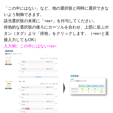
「この中にはない」など、他の選択肢と同時に選択できな
いよう制御できます。
該当選択肢の末尾に「<ex>」を付与してください。
排他的な選択肢
の後ろにカーソルを合わせ、上部に並ぶボ
タン（タグ）より「排他」をクリックします。
（<ex>と直
接入力してもOK）
入力例）この中にはない<ex>