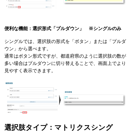
便利な機能：選択形式「プルダウン」 ※シングルのみ
シングルでは、選択肢の形式を「ボタン」または「プルダ
ウン」から選べます。
通常はボタン形式ですが、都道府県のように選択肢の数が
多い
場合はプルダウンに切り替えることで、画面上でより
見やすく表示できます。
選択肢タイプ：
マトリクスシング