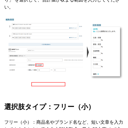
い。
選択肢タイプ：フリー（小）
フリー（小）：
商品名やブランド名など、短い文章を入力