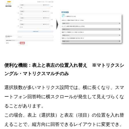
便利な機能：表上と表左の位置入れ替え ※マトリクスシ
ングル・マトリクスマルチのみ
選択肢数が多いマトリクス設問では、横に長くなり、スマ
ートフォン回答時に横スクロールが発生して見えづらくな
ることがあります。
この場合、表上（選択肢）と表左（項目）の位置を入れ替
えることで、縦方向に回答できるレイアウトに変更でき、